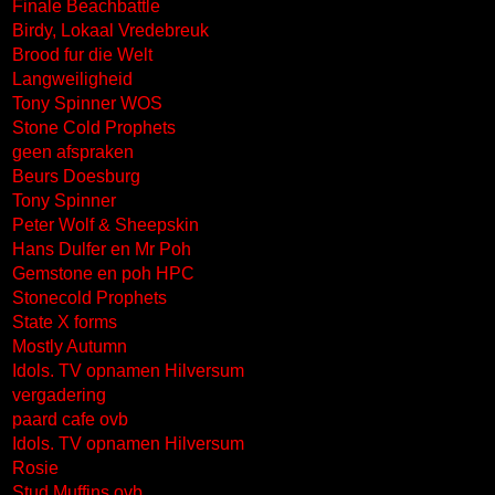
Finale Beachbattle
Birdy, Lokaal Vredebreuk
Brood fur die Welt
Langweiligheid
Tony Spinner WOS
Stone Cold Prophets
geen afspraken
Beurs Doesburg
Tony Spinner
Peter Wolf & Sheepskin
Hans Dulfer en Mr Poh
Gemstone en poh HPC
Stonecold Prophets
State X forms
Mostly Autumn
Idols. TV opnamen Hilversum
vergadering
paard cafe ovb
Idols. TV opnamen Hilversum
Rosie
Stud Muffins ovb