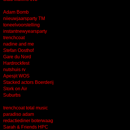
Adam Bomb
niieuwjaarsparty TM
toneelvoorstelling
instantnewyearsparty
trenchcoat
nadine and me
Stefan Oosthof
Gare du Nord
Hardrockfest
nutshuis rv
Apesjit WOS
Stacked actors Boerderij
Stork on Air
Suburbs
trenchcoat total music
paradiso adam
redactiediner boterwaag
Sarah & Friends HPC