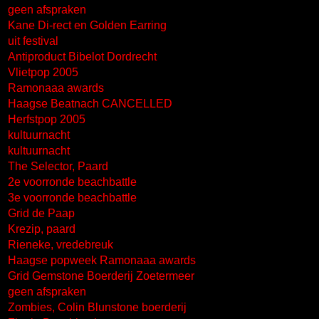
geen afspraken
Kane Di-rect en Golden Earring
uit festival
Antiproduct Bibelot Dordrecht
Vlietpop 2005
Ramonaaa awards
Haagse Beatnach CANCELLED
Herfstpop 2005
kultuurnacht
kultuurnacht
The Selector, Paard
2e voorronde beachbattle
3e voorronde beachbattle
Grid de Paap
Krezip, paard
Rieneke, vredebreuk
Haagse popweek Ramonaaa awards
Grid Gemstone Boerderij Zoetermeer
geen afspraken
Zombies, Colin Blunstone boerderij