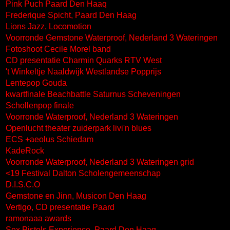
Pink Puch Paard Den Haaq
Frederique Spicht, Paard Den Haag
Lions Jazz, Locomotion
Voorronde Gemstone Waterproof, Nederland 3 Wateringen
Fotoshoot Cecile Morel band
CD presentatie Charmin Quarks RTV West
't Winkeltje Naaldwijk Westlandse Popprijs
Lentepop Gouda
kwartfinale Beachbattle Saturnus Scheveningen
Schollenpop finale
Voorronde Waterproof, Nederland 3 Wateringen
Openlucht theater zuiderpark livi'n blues
ECS +aeolus Schiedam
KadeRock
Voorronde Waterproof, Nederland 3 Wateringen grid
<19 Festival Dalton Scholengemeenschap
D.I.S.C.O
Gemstone en Jinn, Musicon Den Haag
Vertigo, CD presentatie Paard
ramonaaa awards
Sex Pistols Experience, Paard Den Haag