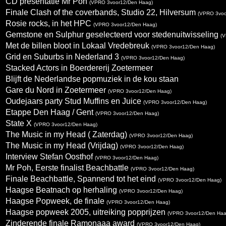
CD presentatie Mr Poh
(VPRO 3voor12/Den Haag)
Finale Clash of the coverbands, Studio 22, Hilversum
(VPRO 3voo
Rosie rocks, in het HPC
(VPRO 3voor12/Den Haag)
Gemstone en Sulphur geselecteerd voor stedenuitwisseling
(V
Met de billen bloot in Lokaal Vredebreuk
(VPRO 3voor12/Den Haag)
Grid en Suburbs in Nederland 3
(VPRO 3voor12/Den Haag)
Stacked Actors in Boerdererij Zoetermeer
Blijft de Nederlandse popmuziek in de kou staan
Gare du Nord in Zoetermeer
(VPRO 3voor12/Den Haag)
Oudejaars party Stud Muffins en Juice
(VPRO 3voor12/Den Haag)
Etappe Den Haag / Gent
(VPRO 3voor12/Den Haag)
State X
(VPRO 3voor12/Den Haag)
The Music in my Head ( Zaterdag)
(VPRO 3voor12/Den Haag)
The Music in my Head (Vrijdag)
(VPRO 3voor12/Den Haag)
Interview Stefan Oosthof
(VPRO 3voor12/Den Haag)
Mr Poh, Eerste finalist Beachbattle
(VPRO 3voor12/Den Haag)
Finale Beachbattle, Spannend tot het eind
(VPRO 3voor12/Den Haag)
Haagse Beatnach op herhaling
(VPRO 3voor12/Den Haag)
Haagse Popweek, de finale
(VPRO 3voor12/Den Haag)
Haagse popweek 2005, uitreiking popprijzen
(VPRO 3voor12/Den Haa
Zinderende finale Ramonaaa award
(VPRO 3voor12/Den Haag)