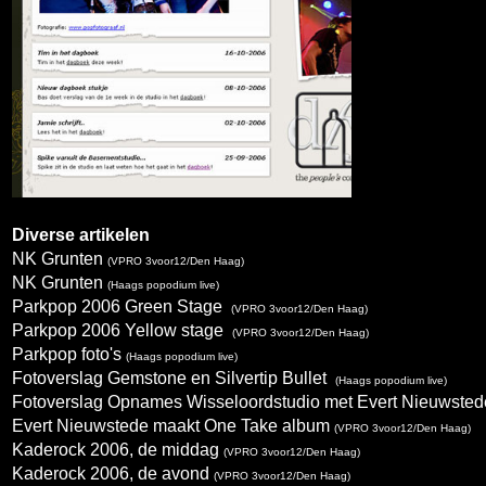
Diverse artikelen
NK Grunten
(VPRO 3voor12/Den Haag)
NK Grunten
(Haags popodium live)
Parkpop 2006 Green Stage
(VPRO 3voor12/Den Haag)
Parkpop 2006 Yellow stage
(VPRO 3voor12/Den Haag)
Parkpop foto's
(Haags popodium live)
Fotoverslag Gemstone en Silvertip Bullet
(Haags popodium live)
Fotoverslag Opnames Wisseloordstudio met Evert Nieuwste
Evert Nieuwstede maakt One Take album
(VPRO 3voor12/Den Haag)
Kaderock 2006, de middag
(VPRO 3voor12/Den Haag)
Kaderock 2006, de avond
(VPRO 3voor12/Den Haag)