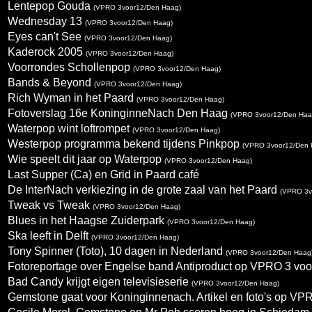
Lentepop Gouda
(VPRO 3voor12/Den Haag)
Wednesday 13
(VPRO 3voor12/Den Haag)
Eyes can't See
(VPRO 3voor12/Den Haag)
Kaderock 2005
(VPRO 3voor12/Den Haag)
Voorrondes Schollenpop
(VPRO 3voor12/Den Haag)
Bands & Beyond
(VPRO 3voor12/Den Haag)
Rich Wyman in het Paard
(VPRO 3voor12/Den Haag)
Fotoverslag 16e KoninginneNach Den Haag
(VPRO 3voor12/Den Haa
Waterpop wint loftrompet
(VPRO 3voor12/Den Haag)
Westerpop programma bekend tijdens Pinkpop
(VPRO 3voor12/Den 
Wie speelt dit jaar op Waterpop
(VPRO 3voor12/Den Haag)
Last Supper (Ca) en Grid in Paard café
De InterNach verkiezing in de grote zaal van het Paard
(VPRO 3v
Tweak vs Tweak
(VPRO 3voor12/Den Haag)
Blues in het Haagse Zuiderpark
(VPRO 3voor12/Den Haag)
Ska leeft in Delft
(VPRO 3voor12/Den Haag)
Tony Spinner (Toto), 10 dagen in Nederland
(VPRO 3voor12/Den Haag
Fotoreportage over Engelse band Antiproduct op VPRO 3 voo
Bad Candy krijgt eigen televisieserie
(VPRO 3voor12/Den Haag)
Gemstone gaat voor Koninginnenach. Artikel en foto's op V