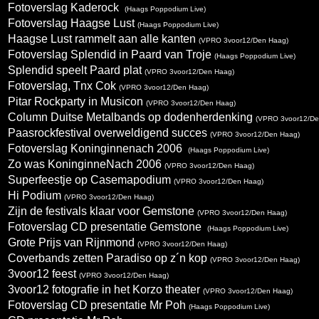
Fotoverslag Kaderock
(Haags Poppodium Live)
Fotoverslag Haagse Lust
(Haags Poppodium Live)
Haagse Lust rammelt aan alle kanten
(VPRO 3voor12/Den Haag)
Fotoverslag Splendid in Paard van Troje
(Haags Poppodium Live)
Splendid speelt Paard plat
(VPRO 3voor12/Den Haag)
Fotoverslag, Tnx Cok
(VPRO 3voor12/Den Haag)
Pitar Rockparty in Musicon
(VPRO 3voor12/Den Haag)
Column Duitse Metalbands op dodenherdenking
(VPRO 3voor12/De
Paasrockfestival overweldigend succes
(VPRO 3voor12/Den Haag)
Fotoverslag Koninginnenach 2006
(Haags Poppodium Live)
Zo was KoninginneNach 2006
(VPRO 3voor12/Den Haag)
Superfeestje op Casemapodium
(VPRO 3voor12/Den Haag)
Hi Podium
(VPRO 3voor12/Den Haag)
Zijn de festivals klaar voor Gemstone
(VPRO 3voor12/Den Haag)
Fotoverslag CD presentatie Gemstone
(Haags Poppodium Live)
Grote Prijs van Rijnmond
(VPRO 3voor12/Den Haag)
Coverbands zetten Paradiso op z´n kop
(VPRO 3voor12/Den Haag)
3voor12 feest
(VPRO 3voor12/Den Haag)
3voor12 fotografie in het Korzo theater
(VPRO 3voor12/Den Haag)
Fotoverslag CD presentatie Mr Poh
(Haags Poppodium Live)