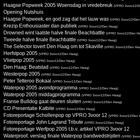
Haagse Popweek 2005 Woensdag in vredebreuk
(VPRO 3voor12/D
Opening Nutshuis
Haagse Popweek, en god zag dat het lauw was
(VPRO 3voor12/Den
Krezip Enthousiaster dan publiek
(VPRO 3voor12/Den Haag)
Drowned wint laatste halve finale Beachbattle
(VPRO 3voor12/Den H
Tweede halve finale Beachbattle
(VPRO 3voor12/Den Haag)
The Selector tovert Den Haag om tot Skaville
(VPRO 3voor12/Den Ha
Herfstpop 2005
(VPRO 3voor12/Den Haag)
Vlietpop 2005
(VPRO 3voor12/Den Haag)
Den Haag: Beatstad
(VPRO 3voor12/Den Haag)
Westerpop 2005
(VPRO 3voor12/Den Haag)
Peter Tetteroo Bokaal
(VPRO 3voor12/Den Haag)
Waterpop 2005 avondprogramma
(VPRO 3voor12/Den Haag)
Waterpop 2005 middagprogramma
(VPRO 3voor12/Den Haag)
Franse Bulldog gaat deuren sluiten
(VPRO 3voor12/Den Haag)
CD Presentatie Katbite
(VPRO 3voor12/Den Haag)
Fotoreportage Schollenpop op VPRO 3voor 12
(VPRO 3voor12/Den 
Fotoreportage John Lagrand Tribute
(VPRO 3voor12/Den Haag)
Fotoreportage Werfpop 2005 t.b.v. artikel VPRO 3voor 12
Waterproof, verslag finale Waterpop bandwedstrijden
(VPRO 3voo